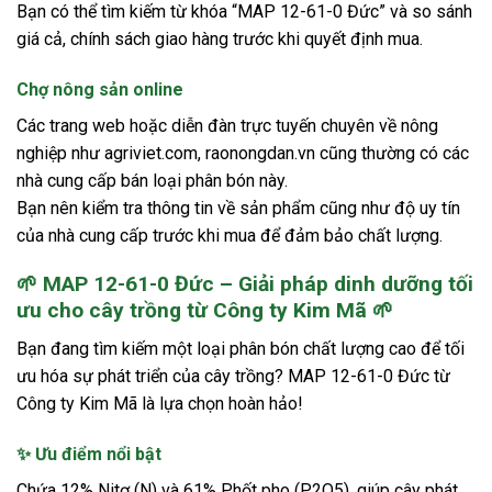
Bạn có thể tìm kiếm từ khóa “MAP 12-61-0 Đức” và so sánh
giá cả, chính sách giao hàng trước khi quyết định mua.
Chợ nông sản online
Các trang web hoặc diễn đàn trực tuyến chuyên về nông
nghiệp như agriviet.com, raonongdan.vn cũng thường có các
nhà cung cấp bán loại phân bón này.
Bạn nên kiểm tra thông tin về sản phẩm cũng như độ uy tín
của nhà cung cấp trước khi mua để đảm bảo chất lượng.
🌱 MAP 12-61-0 Đức – Giải pháp dinh dưỡng tối
ưu cho cây trồng từ Công ty Kim Mã 🌱
Bạn đang tìm kiếm một loại phân bón chất lượng cao để tối
ưu hóa sự phát triển của cây trồng? MAP 12-61-0 Đức từ
Công ty Kim Mã là lựa chọn hoàn hảo!
✨ Ưu điểm nổi bật
Chứa 12% Nitơ (N) và 61% Phốt pho (P2O5), giúp cây phát