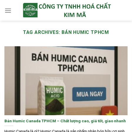
Skip
to
content
TAG ARCHIVES:
BÁN HUMIC TPHCM
Bán Humic Canada TPHCM – Chất lượng cao, giá tốt, giao nhanh
Humic Canada là gì? Humic Canada là sản phẩm phân bón hữu cơ sinh