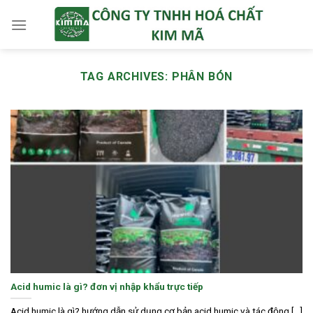
Skip
to
content
TAG ARCHIVES:
PHÂN BÓN
Acid humic là gì? đơn vị nhập khẩu trực tiếp
Acid humic là gì? hướng dẫn sử dụng cơ bản acid humic và tác động [...]