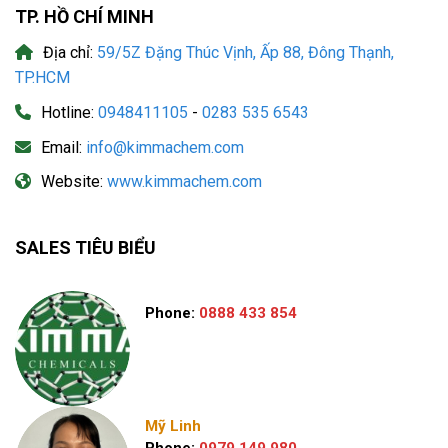
TP. HỒ CHÍ MINH
Địa chỉ:
59/5Z Đặng Thúc Vịnh, Ấp 88, Đông Thạnh,
TP.HCM
Hotline:
0948411105
-
0283 535 6543
Email:
info@kimmachem.com
Website:
www.kimmachem.com
SALES TIÊU BIỂU
Phone:
0888 433 854
Mỹ Linh