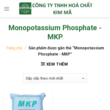
Skip
to
content
Monopotassium Phosphate -
MKP
Trang chủ
/
Sản phẩm được gắn thẻ “Monopotassium
Phosphate - MKP”
XEM THÊM