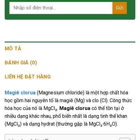
MÔ TẢ
ĐÁNH GIÁ (0)
LIÊN HỆ ĐẶT HÀNG
Magiê clorua
(Magnesium chloride) là một hợp chất hóa
học gồm hai nguyên tố là magiê (Mg) và clo (Cl). Công thức
hóa học của nó là MgCl₂.
Magiê clorua
có thể tồn tại ở
nhiều dạng khác nhau, phổ biến nhất là dạng tinh thể khan
(MgCl₂) và dạng hydrat (thường gặp là MgCl₂·6H₂O).