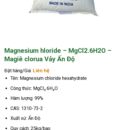
Magnesium hloride – MgCl2.6H2O –
Magiê clorua Vảy Ấn Độ
Liên hệ
Đặt hàng/Giá:
Tên: Magnesium chloride hexahydrate
Công thức: MgCl₂·6H₂O
Hàm lượng: 99%
CAS: 1310-73-2
Xuất xứ: Ấn Độ
Quy cách: 25kg/bao