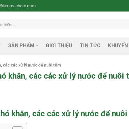
fo@kimmachem.com
m
m:
Ủ
SẢN PHẨM
GIỚI THIỆU
TIN TỨC
KHUYẾN
, các các xử lý nước để nuôi tôm
hó khăn, các các xử lý nước để nuôi
khó khăn, các các xử lý nước để nuôi