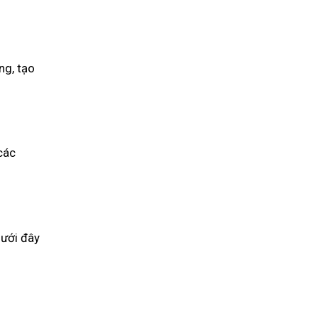
ng, tạo
 các
Dưới đây