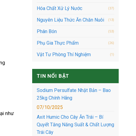
Hóa Chất Xử Lý Nước
(37)
Nguyên Liệu Thức Ăn Chăn Nuôi
(13)
Phân Bón
(53)
Phụ Gia Thực Phẩm
(26)
Vật Tư Phòng Thí Nghiệm
(1)
ững
TIN NỔI BẬT
Sodium Persulfate Nhật Bản – Bao
25kg Chính Hãng
07/10/2025
ại như
Axit Humic Cho Cây Ăn Trái – Bí
Quyết Tăng Năng Suất & Chất Lượng
Trái Cây