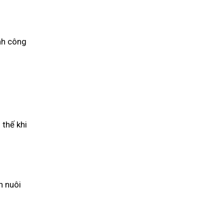
ành công
 thế khi
h nuôi