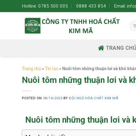
Skip
Hotline: 0785 500 005
0888 433 854
Email: in
to
content
Tì
kiế
TRANG CH
Trang chủ
»
Tin tức
»
Nuôi tôm những thuận lơi và khó khăn
Nuôi tôm những thuận lơi và k
POSTED ON
08/14/2023
BY
ĐỘI NGŨ HÓA CHẤT KIM MÃ
Nuôi tôm những thuận lơi và 