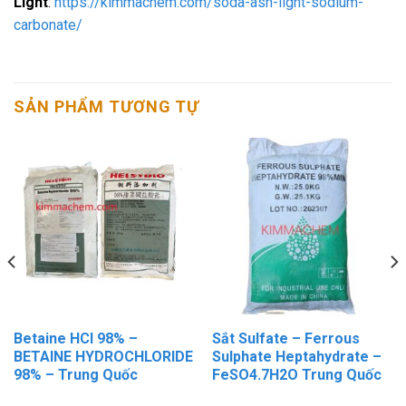
Light
:
https://kimmachem.com/soda-ash-light-sodium-
carbonate/
SẢN PHẨM TƯƠNG TỰ
Betaine HCl 98% –
Sắt Sulfate – Ferrous
BETAINE HYDROCHLORIDE
Sulphate Heptahydrate –
98% – Trung Quốc
FeSO4.7H2O Trung Quốc