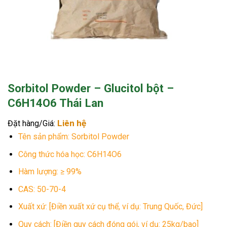
Sorbitol Powder – Glucitol bột –
C6H14O6 Thái Lan
Liên hệ
Đặt hàng/Giá:
Tên sản phẩm: Sorbitol Powder
Công thức hóa học: C6H14O6
Hàm lượng: ≥ 99%
CAS: 50-70-4
Xuất xứ: [Điền xuất xứ cụ thể, ví dụ: Trung Quốc, Đức]
Quy cách: [Điền quy cách đóng gói, ví dụ: 25kg/bao]