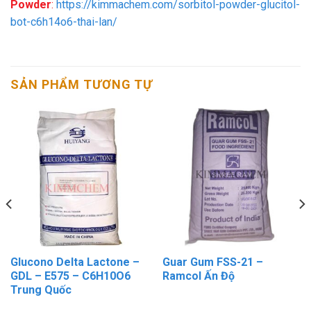
Powder
:
https://kimmachem.com/sorbitol-powder-glucitol-
bot-c6h14o6-thai-lan/
SẢN PHẨM TƯƠNG TỰ
Glucono Delta Lactone –
Guar Gum FSS-21 –
GDL – E575 – C6H10O6
Ramcol Ấn Độ
Trung Quốc